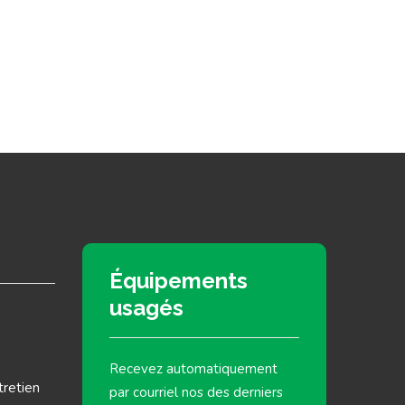
Équipements
usagés
Recevez automatiquement
tretien
par courriel nos des derniers