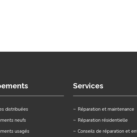
pements
Services
s distribuées
Réparation et maintenance
ements neufs
Réparation résidentielle
ements usagés
Conseils de réparation et en