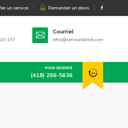
fier un service
Demander un devis
Courriel
G3J 1Y7
infos@serviceraltech.com
POUR URGENCE
(418) 266-5636